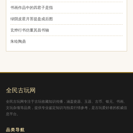
书画作品中的四君子是指
绿阴皮星月菩提盘成后图
玄烨行书仿董其昌书轴
朱绘陶鼎
全民古玩网
全民古玩网专注于古玩收藏知识传播，涵盖瓷器、玉器、古币、银元、书画、
文玩杂项等品类，提供专业鉴定知识与拍卖行情参考，是古玩爱好者的权威信
息平台。
品类导航