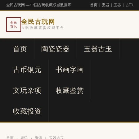
全民古玩网 — 中国古玩收藏权威数据库
首页
|
瓷器
|
玉器
|
古币
全民古玩网
全民
古玩
古玩收藏鉴赏权威平台
首页
陶瓷瓷器
玉器古玉
古币银元
书画字画
文玩杂项
收藏鉴赏
收藏投资
首页
›
资讯
›
资讯
›
玉器古玉