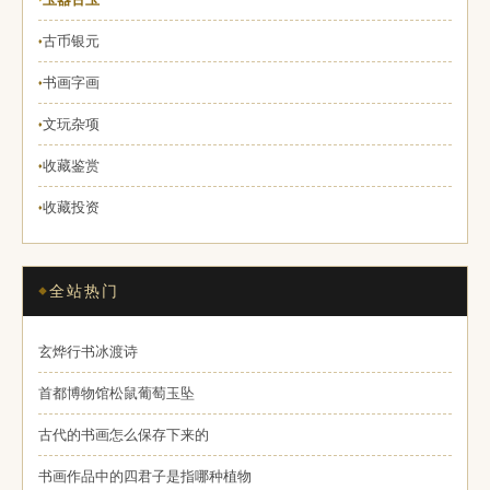
古币银元
♦
书画字画
♦
文玩杂项
♦
收藏鉴赏
♦
收藏投资
♦
全站热门
玄烨行书冰渡诗
首都博物馆松鼠葡萄玉坠
古代的书画怎么保存下来的
书画作品中的四君子是指哪种植物