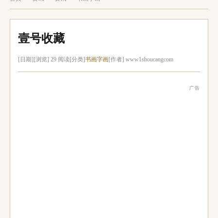
壹号收藏
[日期]
[浏览] 29 阅读
[分类]
书画字画
[作者] www1shoucangcom
广告