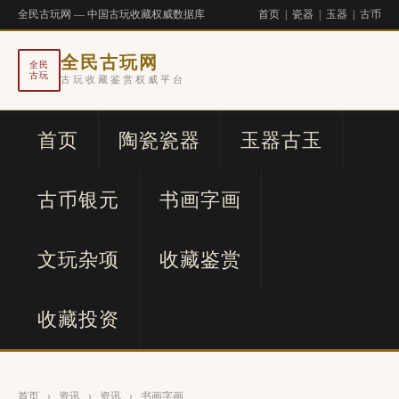
全民古玩网 — 中国古玩收藏权威数据库
首页
|
瓷器
|
玉器
|
古币
全民古玩网
全民
古玩
古玩收藏鉴赏权威平台
首页
陶瓷瓷器
玉器古玉
古币银元
书画字画
文玩杂项
收藏鉴赏
收藏投资
首页
›
资讯
›
资讯
›
书画字画