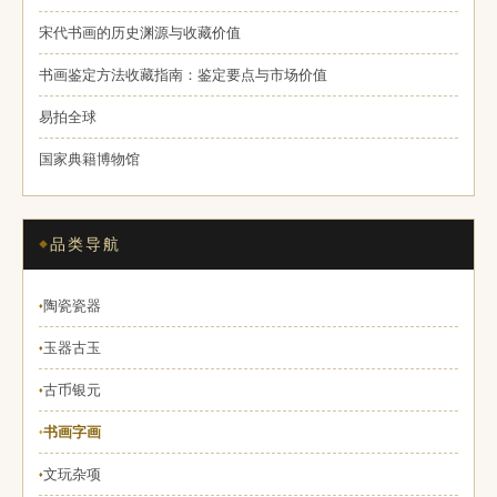
宋代书画的历史渊源与收藏价值
书画鉴定方法收藏指南：鉴定要点与市场价值
易拍全球
国家典籍博物馆
品类导航
陶瓷瓷器
♦
玉器古玉
♦
古币银元
♦
书画字画
♦
文玩杂项
♦