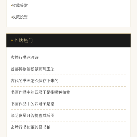
收藏鉴赏
♦
收藏投资
♦
全站热门
玄烨行书冰渡诗
首都博物馆松鼠葡萄玉坠
古代的书画怎么保存下来的
书画作品中的四君子是指哪种植物
书画作品中的四君子是指
绿阴皮星月菩提盘成后图
玄烨行书仿董其昌书轴