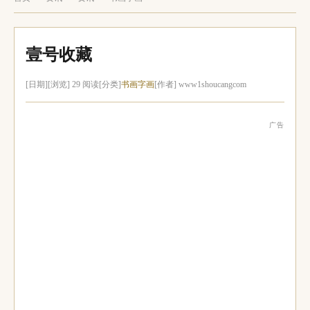
壹号收藏
[日期]
[浏览] 29 阅读
[分类]
书画字画
[作者] www1shoucangcom
广告