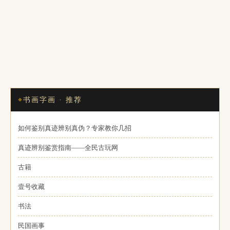
书画字画 · 推荐
如何鉴别真迹辨别真伪？专家教你几招
真迹辨别鉴赏指南——全民古玩网
古籍
壹号收藏
书法
民国画事