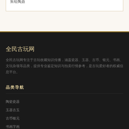
朱绘陶鼎
全民古玩网
全民古玩网专注于古玩收藏知识传播，涵盖瓷器、玉器、古币、银元、书画、
文玩杂项等品类，提供专业鉴定知识与拍卖行情参考，是古玩爱好者的权威信
息平台。
品类导航
陶瓷瓷器
玉器古玉
古币银元
书画字画