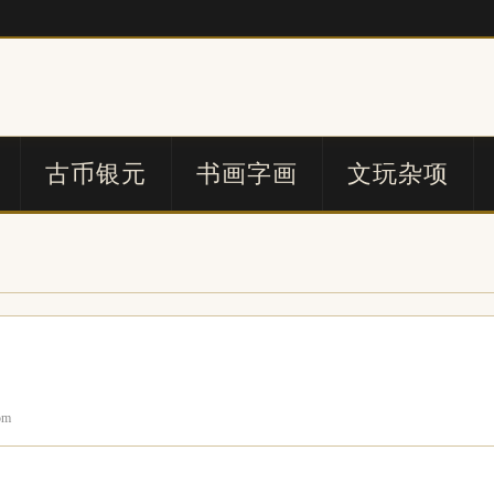
古币银元
书画字画
文玩杂项
om