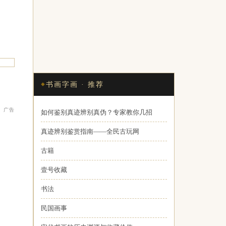
书画字画 · 推荐
广告
如何鉴别真迹辨别真伪？专家教你几招
真迹辨别鉴赏指南——全民古玩网
古籍
壹号收藏
书法
民国画事