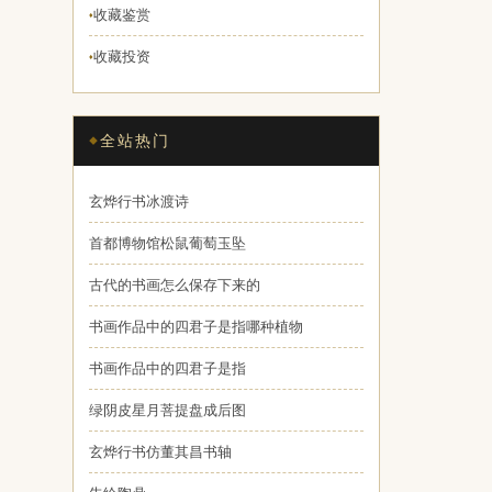
收藏鉴赏
♦
收藏投资
♦
全站热门
玄烨行书冰渡诗
首都博物馆松鼠葡萄玉坠
古代的书画怎么保存下来的
书画作品中的四君子是指哪种植物
书画作品中的四君子是指
绿阴皮星月菩提盘成后图
玄烨行书仿董其昌书轴