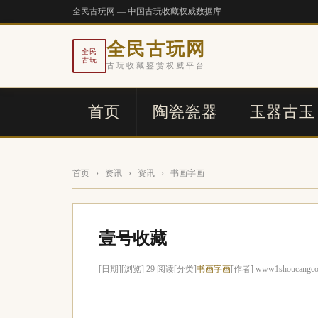
全民古玩网 — 中国古玩收藏权威数据库
全民古玩网
全民
古玩
古玩收藏鉴赏权威平台
首页
陶瓷瓷器
玉器古玉
首页
›
资讯
›
资讯
›
书画字画
壹号收藏
[日期]
[浏览] 29 阅读
[分类]
书画字画
[作者] www1shoucangc