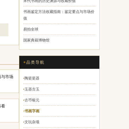
宋代书画的历史渊源与收藏价值
书画鉴定方法收藏指南：鉴定要点与市场价
值
易拍全球
国家典籍博物馆
品类导航
值与市场
陶瓷瓷器
♦
玉器古玉
♦
古币银元
♦
必看
书画字画
♦
文玩杂项
♦