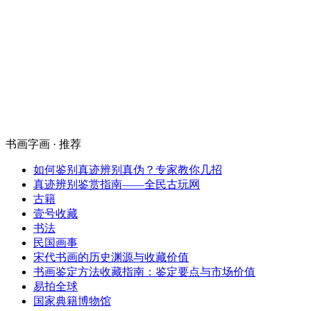
书画字画 · 推荐
如何鉴别真迹辨别真伪？专家教你几招
真迹辨别鉴赏指南——全民古玩网
古籍
壹号收藏
书法
民国画事
宋代书画的历史渊源与收藏价值
书画鉴定方法收藏指南：鉴定要点与市场价值
易拍全球
国家典籍博物馆