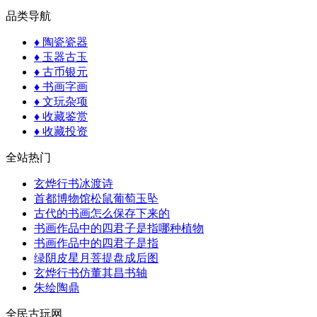
品类导航
♦
陶瓷瓷器
♦
玉器古玉
♦
古币银元
♦
书画字画
♦
文玩杂项
♦
收藏鉴赏
♦
收藏投资
全站热门
玄烨行书冰渡诗
首都博物馆松鼠葡萄玉坠
古代的书画怎么保存下来的
书画作品中的四君子是指哪种植物
书画作品中的四君子是指
绿阴皮星月菩提盘成后图
玄烨行书仿董其昌书轴
朱绘陶鼎
全民古玩网