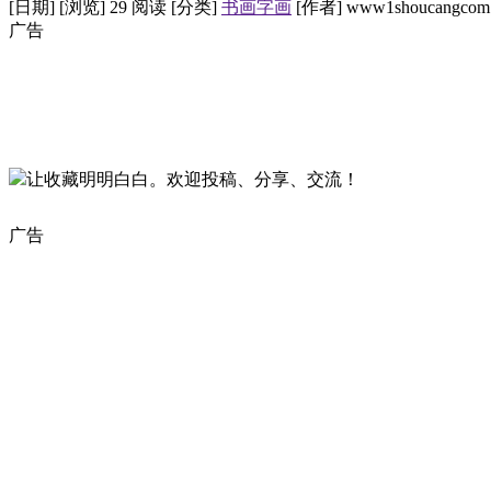
[日期]
[浏览] 29 阅读
[分类]
书画字画
[作者] www1shoucangcom
广告
让收藏明明白白。欢迎投稿、分享、交流！
广告