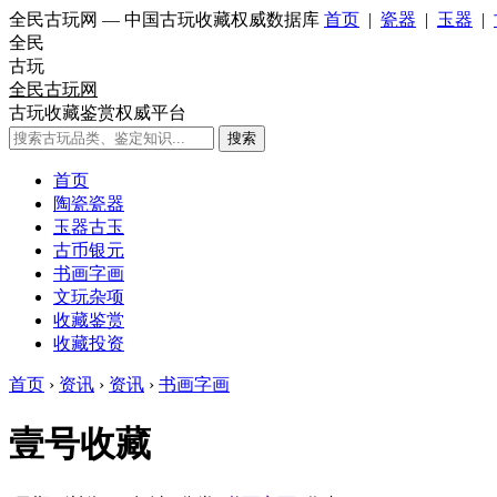
全民古玩网 — 中国古玩收藏权威数据库
首页
|
瓷器
|
玉器
|
全民
古玩
全民古玩网
古玩收藏鉴赏权威平台
搜索
首页
陶瓷瓷器
玉器古玉
古币银元
书画字画
文玩杂项
收藏鉴赏
收藏投资
首页
›
资讯
›
资讯
›
书画字画
壹号收藏