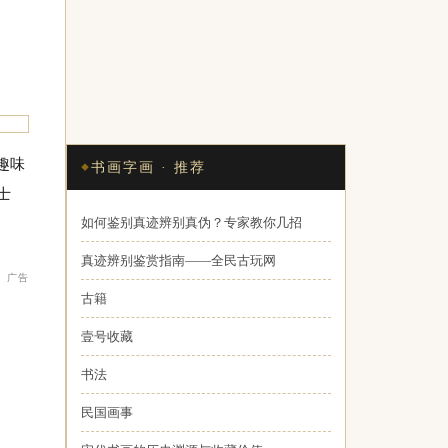
趣味
书画字画 · 推荐
士
如何鉴别真迹辨别真伪？专家教你几招
真迹辨别鉴赏指南——全民古玩网
广告
古籍
壹号收藏
书法
民国画事