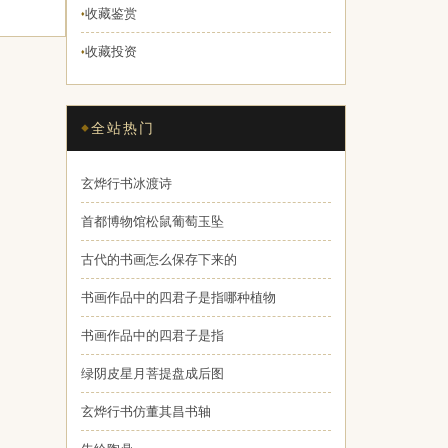
收藏鉴赏
♦
收藏投资
♦
全站热门
玄烨行书冰渡诗
首都博物馆松鼠葡萄玉坠
古代的书画怎么保存下来的
书画作品中的四君子是指哪种植物
书画作品中的四君子是指
绿阴皮星月菩提盘成后图
玄烨行书仿董其昌书轴