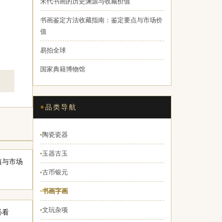
宋代书画的历史渊源与收藏价值
书画鉴定方法收藏指南：鉴定要点与市场价
值
易拍全球
国家典籍博物馆
品类导航
陶瓷瓷器
♦
玉器古玉
♦
值与市场
古币银元
♦
书画字画
♦
文玩杂项
♦
必看