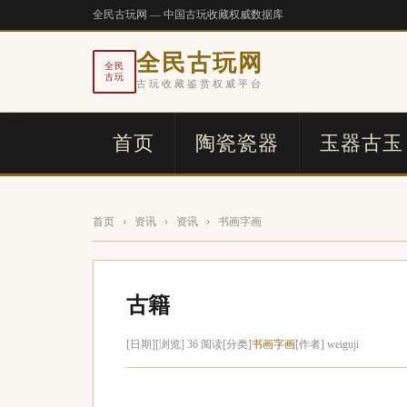
全民古玩网 — 中国古玩收藏权威数据库
全民古玩网
全民
古玩
古玩收藏鉴赏权威平台
首页
陶瓷瓷器
玉器古玉
首页
›
资讯
›
资讯
›
书画字画
古籍
[日期]
[浏览] 36 阅读
[分类]
书画字画
[作者] weiguji