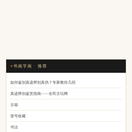
书画字画 · 推荐
如何鉴别真迹辨别真伪？专家教你几招
真迹辨别鉴赏指南——全民古玩网
古籍
壹号收藏
书法