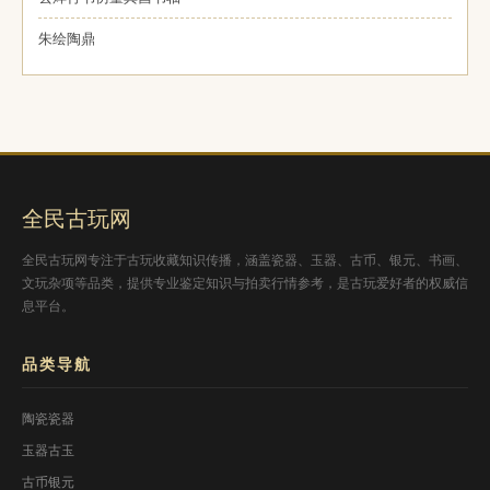
朱绘陶鼎
全民古玩网
全民古玩网专注于古玩收藏知识传播，涵盖瓷器、玉器、古币、银元、书画、
文玩杂项等品类，提供专业鉴定知识与拍卖行情参考，是古玩爱好者的权威信
息平台。
品类导航
陶瓷瓷器
玉器古玉
古币银元