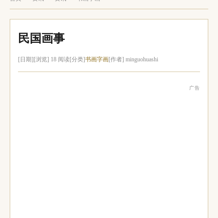
民国画事
[日期]
[浏览] 18 阅读
[分类]
书画字画
[作者] minguohuashi
广告