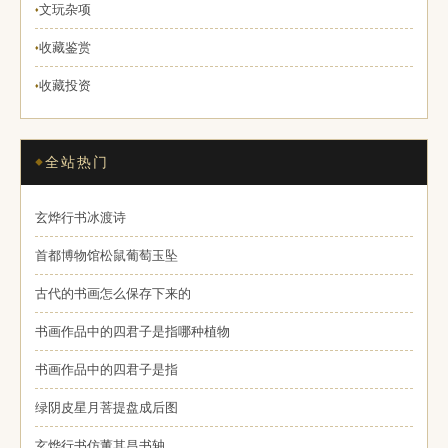
文玩杂项
♦
收藏鉴赏
♦
收藏投资
♦
全站热门
玄烨行书冰渡诗
首都博物馆松鼠葡萄玉坠
古代的书画怎么保存下来的
书画作品中的四君子是指哪种植物
书画作品中的四君子是指
绿阴皮星月菩提盘成后图
玄烨行书仿董其昌书轴