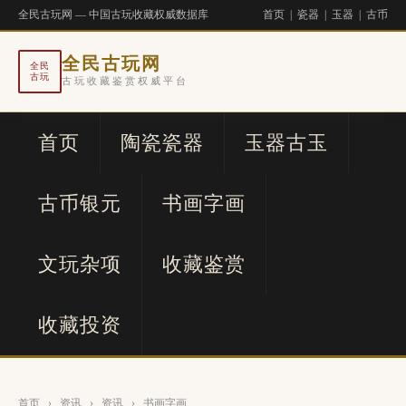
全民古玩网 — 中国古玩收藏权威数据库
首页
|
瓷器
|
玉器
|
古币
全民古玩网
全民
古玩
古玩收藏鉴赏权威平台
首页
陶瓷瓷器
玉器古玉
古币银元
书画字画
文玩杂项
收藏鉴赏
收藏投资
首页
›
资讯
›
资讯
›
书画字画