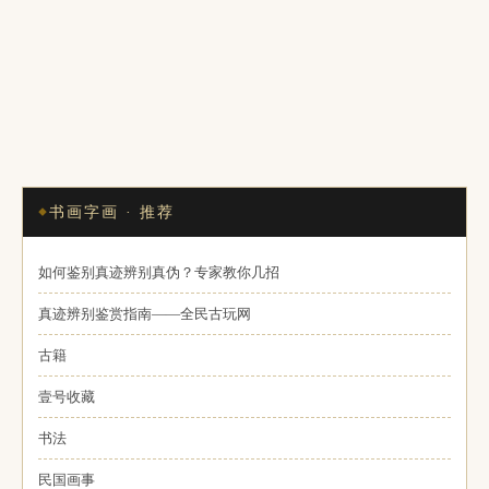
书画字画 · 推荐
如何鉴别真迹辨别真伪？专家教你几招
真迹辨别鉴赏指南——全民古玩网
古籍
壹号收藏
书法
民国画事