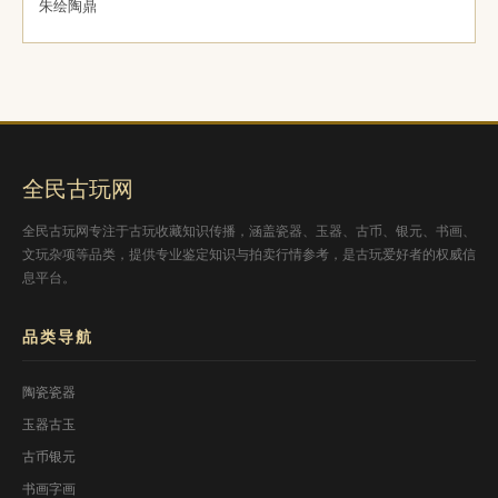
朱绘陶鼎
全民古玩网
全民古玩网专注于古玩收藏知识传播，涵盖瓷器、玉器、古币、银元、书画、
文玩杂项等品类，提供专业鉴定知识与拍卖行情参考，是古玩爱好者的权威信
息平台。
品类导航
陶瓷瓷器
玉器古玉
古币银元
书画字画