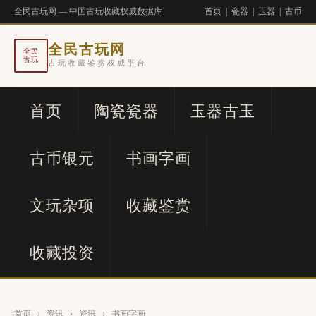
全民古玩网 — 中国古玩收藏权威数据库
首页
|
瓷器
|
玉器
|
古币
全民古玩网
全民
古玩
古玩收藏鉴赏权威平台
首页
陶瓷瓷器
玉器古玉
古币银元
书画字画
文玩杂项
收藏鉴赏
收藏投资
首页
›
资讯
›
资讯
›
书画字画