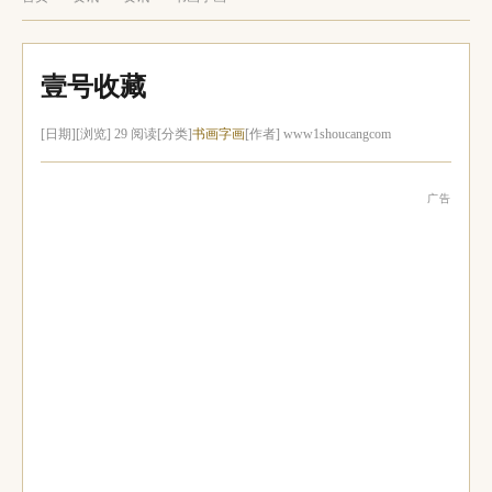
壹号收藏
[日期]
[浏览] 29 阅读
[分类]
书画字画
[作者] www1shoucangcom
广告