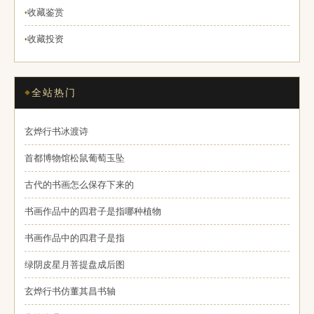
收藏鉴赏
♦
收藏投资
♦
全站热门
玄烨行书冰渡诗
首都博物馆松鼠葡萄玉坠
古代的书画怎么保存下来的
书画作品中的四君子是指哪种植物
书画作品中的四君子是指
绿阴皮星月菩提盘成后图
玄烨行书仿董其昌书轴