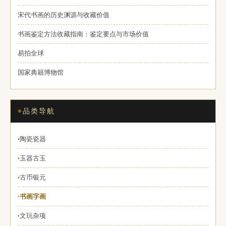
宋代书画的历史渊源与收藏价值
书画鉴定方法收藏指南：鉴定要点与市场价值
易拍全球
国家典籍博物馆
品类导航
陶瓷瓷器
♦
玉器古玉
♦
古币银元
♦
书画字画
♦
文玩杂项
♦